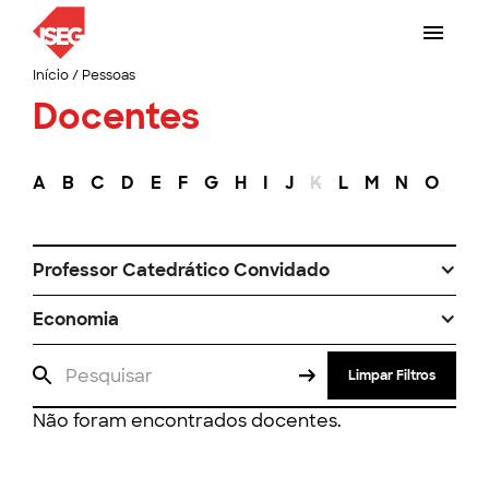
Início
/
Pessoas
Docentes
A
B
C
D
E
F
G
H
I
J
K
L
M
N
O
P
Professor Catedrático Convidado
Economia
Limpar Filtros
Não foram encontrados docentes.