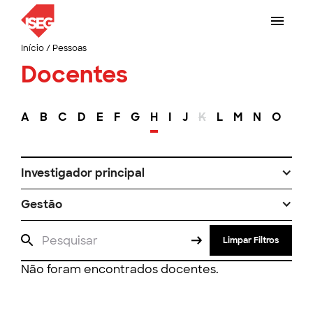
Início
/
Pessoas
Docentes
A
B
C
D
E
F
G
H
I
J
K
L
M
N
O
P
Investigador principal
Gestão
Limpar Filtros
Não foram encontrados docentes.