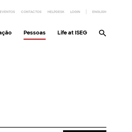
EVENTOS
CONTACTOS
HELPDESK
LOGIN
ENGLISH
gação
Pessoas
Life at ISEG