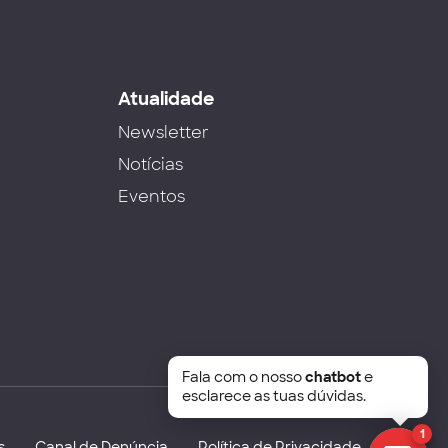
s
Atualidade
Newsletter
Notícias
Eventos
Fala com o nosso
chatbot
e
esclarece as tuas dúvidas.
1
s
Canal de Denúncia
Política de Privacidade