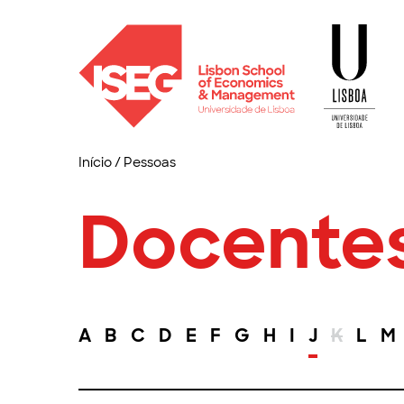
Início
/
Pessoas
Docente
A
B
C
D
E
F
G
H
I
J
K
L
M