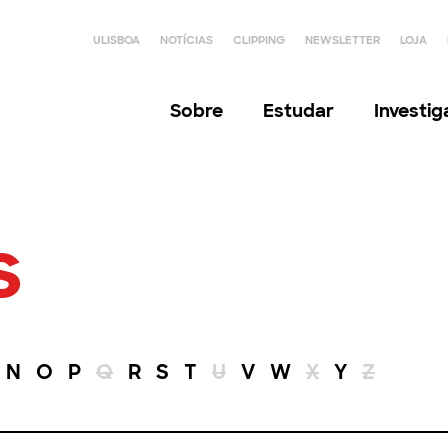
ULISBOA
NOTÍCIAS
CLIPPING
NEWSLETTER
LOJA
Sobre
Estudar
Investi
s
N
O
P
Q
R
S
T
U
V
W
X
Y
Z