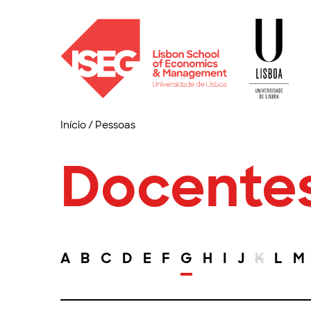
Início
/
Pessoas
Docente
A
B
C
D
E
F
G
H
I
J
K
L
M