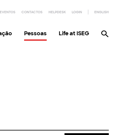
EVENTOS
CONTACTOS
HELPDESK
LOGIN
ENGLISH
gação
Pessoas
Life at ISEG