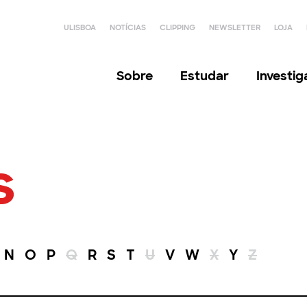
ULISBOA
NOTÍCIAS
CLIPPING
NEWSLETTER
LOJA
Sobre
Estudar
Investi
s
N
O
P
Q
R
S
T
U
V
W
X
Y
Z