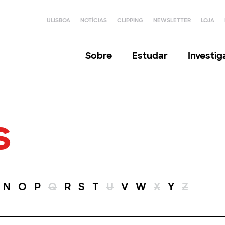
ULISBOA
NOTÍCIAS
CLIPPING
NEWSLETTER
LOJA
Sobre
Estudar
Investi
s
N
O
P
Q
R
S
T
U
V
W
X
Y
Z