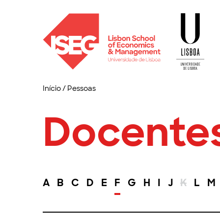
Início
/
Pessoas
Docente
A
B
C
D
E
F
G
H
I
J
K
L
M