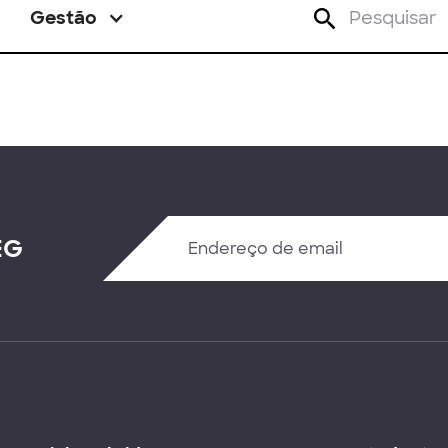
Gestão
EG