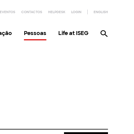
EVENTOS
CONTACTOS
HELPDESK
LOGIN
ENGLISH
gação
Pessoas
Life at ISEG