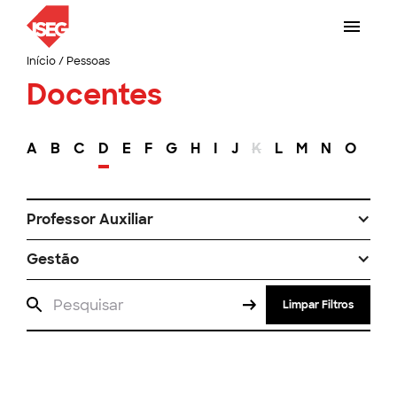
Início
/
Pessoas
Docentes
A
B
C
D
E
F
G
H
I
J
K
L
M
N
O
P
Professor Auxiliar
Gestão
Limpar Filtros