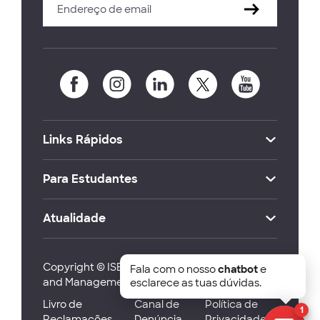
Links Rápidos
Para Estudantes
Atualidade
Copyright © ISEG Lisbon School of Economics
Fala com o nosso
chatbot
e
and Management 2026
esclarece as tuas dúvidas.
Livro de
Canal de
Política de
1
Reclamações
Denúncia
Privacidade