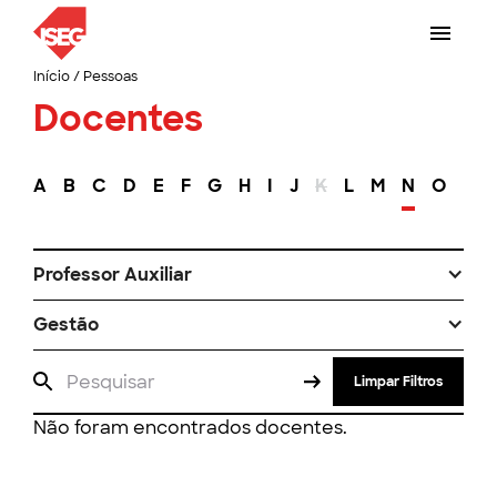
Início
/
Pessoas
Docentes
A
B
C
D
E
F
G
H
I
J
K
L
M
N
O
P
Professor Auxiliar
Gestão
Limpar Filtros
Não foram encontrados docentes.