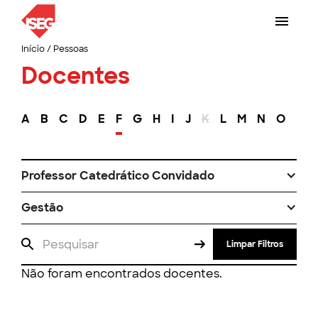
Início
/
Pessoas
Docentes
A
B
C
D
E
F
G
H
I
J
K
L
M
N
O
P
Professor Catedrático Convidado
Gestão
Limpar Filtros
Não foram encontrados docentes.