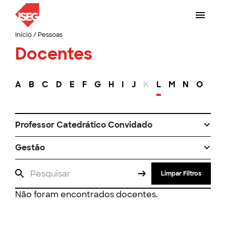
Início
/
Pessoas
Docentes
A
B
C
D
E
F
G
H
I
J
K
L
M
N
O
P
Professor Catedrático Convidado
Gestão
Limpar Filtros
Não foram encontrados docentes.