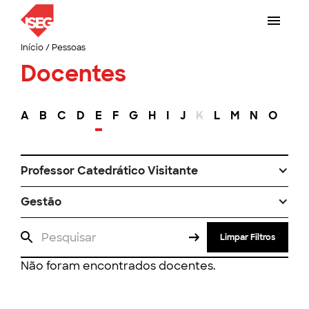
Início
/
Pessoas
Docentes
A
B
C
D
E
F
G
H
I
J
K
L
M
N
O
P
Professor Catedrático Visitante
Gestão
Limpar Filtros
Não foram encontrados docentes.