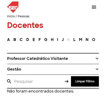
Início
/
Pessoas
Docentes
A
B
C
D
E
F
G
H
I
J
K
L
M
N
O
P
Professor Catedrático Visitante
Gestão
Limpar Filtros
Não foram encontrados docentes.