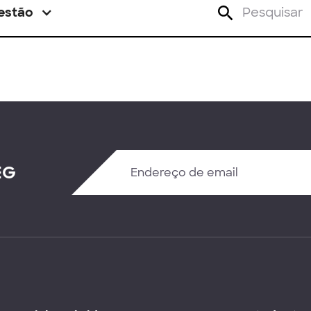
estão
EG