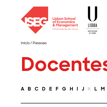
Início
/
Pessoas
Docente
A
B
C
D
E
F
G
H
I
J
K
L
M