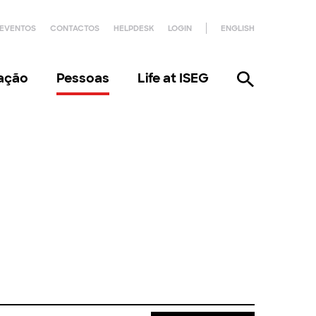
EVENTOS
CONTACTOS
HELPDESK
LOGIN
ENGLISH
gação
Pessoas
Life at ISEG