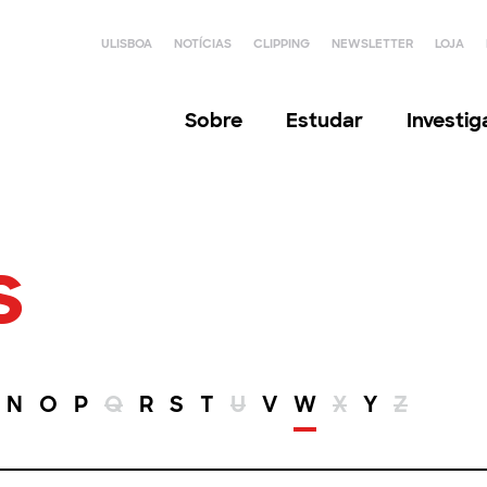
ULISBOA
NOTÍCIAS
CLIPPING
NEWSLETTER
LOJA
Sobre
Estudar
Investi
s
N
O
P
Q
R
S
T
U
V
W
X
Y
Z