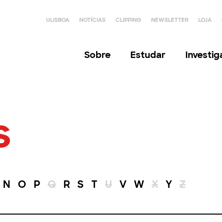
ULISBOA
NOTÍCIAS
CLIPPING
NEWSLETTER
LOJA
Sobre
Estudar
Investi
s
N
O
P
Q
R
S
T
U
V
W
X
Y
Z