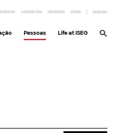
EVENTOS
CONTACTOS
HELPDESK
LOGIN
ENGLISH
gação
Pessoas
Life at ISEG