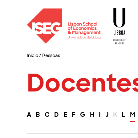
Início
/
Pessoas
Docente
A
B
C
D
E
F
G
H
I
J
K
L
M