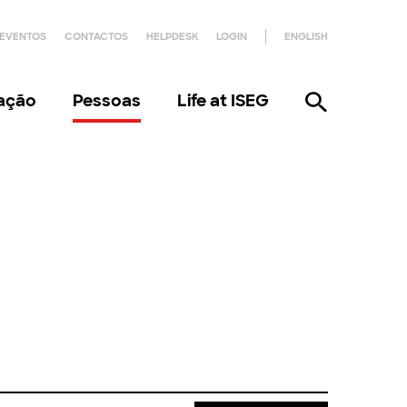
EVENTOS
CONTACTOS
HELPDESK
LOGIN
ENGLISH
gação
Pessoas
Life at ISEG