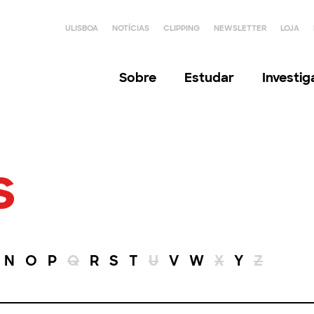
ULISBOA
NOTÍCIAS
CLIPPING
NEWSLETTER
LOJA
Sobre
Estudar
Investi
s
N
O
P
Q
R
S
T
U
V
W
X
Y
Z