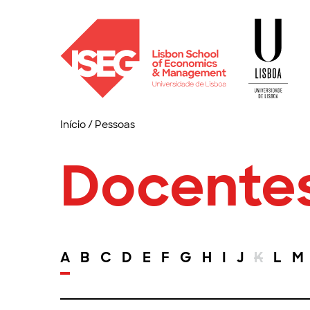
Início
/
Pessoas
Docente
A
B
C
D
E
F
G
H
I
J
K
L
M