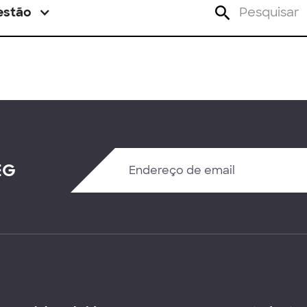
estão
EG