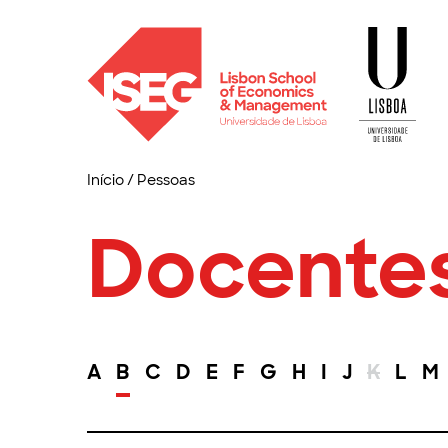
Início
/
Pessoas
Docente
A
B
C
D
E
F
G
H
I
J
K
L
M