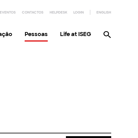
EVENTOS
CONTACTOS
HELPDESK
LOGIN
ENGLISH
gação
Pessoas
Life at ISEG