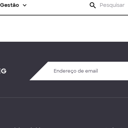
Gestão
EG