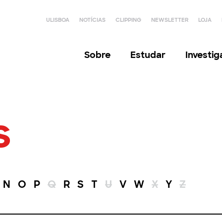
ULISBOA
NOTÍCIAS
CLIPPING
NEWSLETTER
LOJA
Sobre
Estudar
Investi
s
N
O
P
Q
R
S
T
U
V
W
X
Y
Z