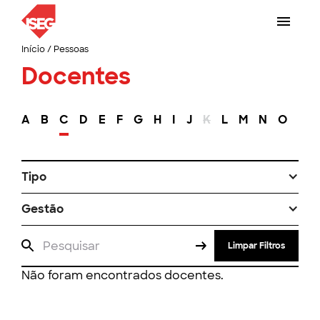
Início
/
Pessoas
Docentes
A
B
C
D
E
F
G
H
I
J
K
L
M
N
O
P
Tipo
Gestão
Limpar Filtros
Não foram encontrados docentes.