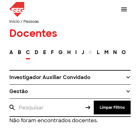
Início
/
Pessoas
Docentes
A
B
C
D
E
F
G
H
I
J
K
L
M
N
O
P
Investigador Auxiliar Convidado
Gestão
Limpar Filtros
Não foram encontrados docentes.