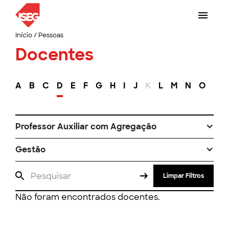
Início
/
Pessoas
Docentes
A
B
C
D
E
F
G
H
I
J
K
L
M
N
O
P
Professor Auxiliar com Agregação
Gestão
Limpar Filtros
Não foram encontrados docentes.