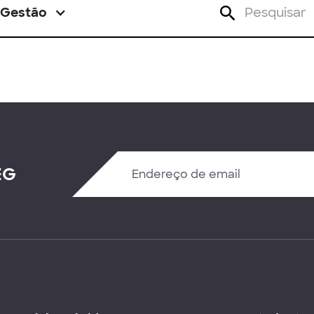
Gestão
EG