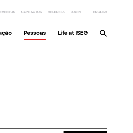
EVENTOS
CONTACTOS
HELPDESK
LOGIN
ENGLISH
gação
Pessoas
Life at ISEG