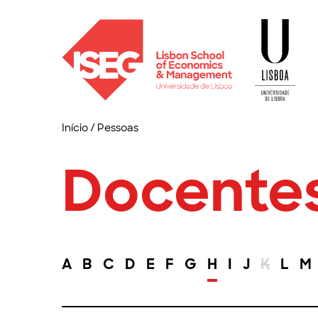
Início
/
Pessoas
Docente
A
B
C
D
E
F
G
H
I
J
K
L
M