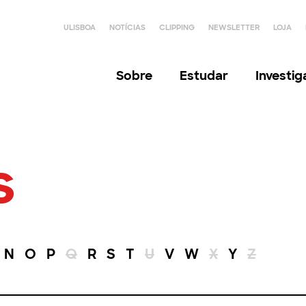
ULISBOA
NOTÍCIAS
CLIPPING
NEWSLETTER
LOJA
Sobre
Estudar
Investi
s
N
O
P
Q
R
S
T
U
V
W
X
Y
Z