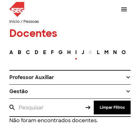
Início
/
Pessoas
Docentes
A
B
C
D
E
F
G
H
I
J
K
L
M
N
O
P
Professor Auxiliar
Gestão
Limpar Filtros
Não foram encontrados docentes.