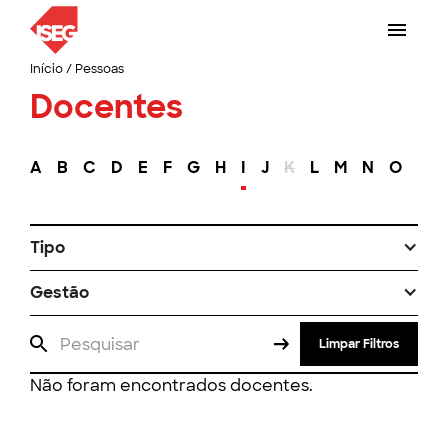
Início
/
Pessoas
Docentes
A
B
C
D
E
F
G
H
I
J
K
L
M
N
O
P
Tipo
Gestão
Limpar Filtros
Não foram encontrados docentes.