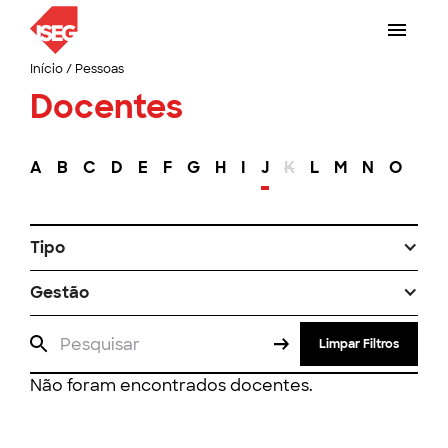
Início
/
Pessoas
Docentes
A
B
C
D
E
F
G
H
I
J
K
L
M
N
O
P
Tipo
Gestão
Limpar Filtros
Não foram encontrados docentes.