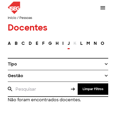
Início
/
Pessoas
Docentes
A
B
C
D
E
F
G
H
I
J
K
L
M
N
O
P
Tipo
Gestão
Limpar Filtros
Não foram encontrados docentes.