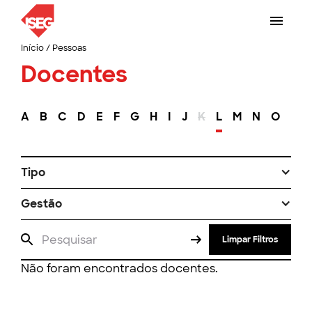
Início
/
Pessoas
Docentes
A
B
C
D
E
F
G
H
I
J
K
L
M
N
O
P
Tipo
Gestão
Limpar Filtros
Não foram encontrados docentes.