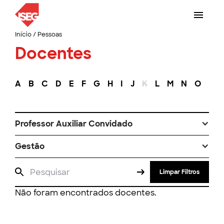
Início
/
Pessoas
Docentes
A
B
C
D
E
F
G
H
I
J
K
L
M
N
O
P
Professor Auxiliar Convidado
Gestão
Limpar Filtros
Não foram encontrados docentes.