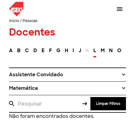
Início
/
Pessoas
Docentes
A
B
C
D
E
F
G
H
I
J
K
L
M
N
O
P
Assistente Convidado
Matemática
Limpar Filtros
Não foram encontrados docentes.