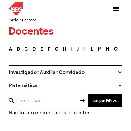
Início
/
Pessoas
Docentes
A
B
C
D
E
F
G
H
I
J
K
L
M
N
O
P
Investigador Auxiliar Convidado
Matemática
Limpar Filtros
Não foram encontrados docentes.