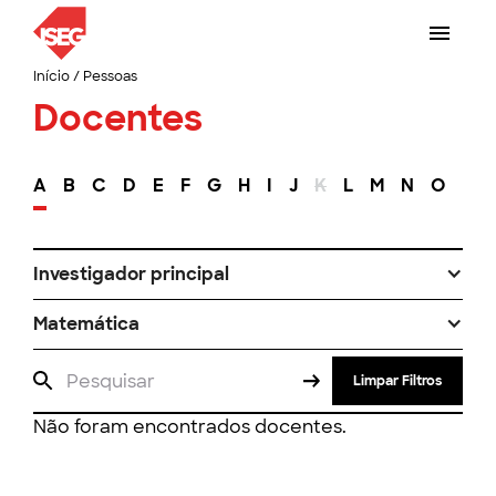
Início
/
Pessoas
Docentes
A
B
C
D
E
F
G
H
I
J
K
L
M
N
O
P
Investigador principal
Matemática
Limpar Filtros
Não foram encontrados docentes.