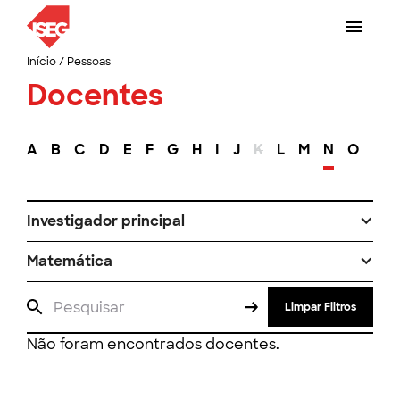
Início
/
Pessoas
Docentes
A
B
C
D
E
F
G
H
I
J
K
L
M
N
O
P
Investigador principal
Matemática
Limpar Filtros
Não foram encontrados docentes.