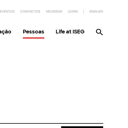
EVENTOS
CONTACTOS
HELPDESK
LOGIN
ENGLISH
gação
Pessoas
Life at ISEG