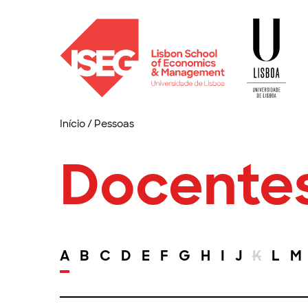
Início
/
Pessoas
Docente
A
B
C
D
E
F
G
H
I
J
K
L
M