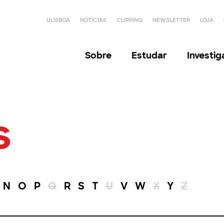
ULISBOA
NOTÍCIAS
CLIPPING
NEWSLETTER
LOJA
Sobre
Estudar
Investi
s
N
O
P
Q
R
S
T
U
V
W
X
Y
Z