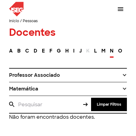
Início
/
Pessoas
Docentes
A
B
C
D
E
F
G
H
I
J
K
L
M
N
O
P
Professor Associado
Matemática
Limpar Filtros
Não foram encontrados docentes.