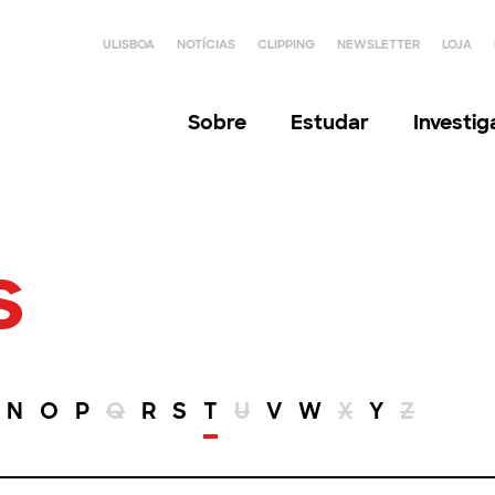
ULISBOA
NOTÍCIAS
CLIPPING
NEWSLETTER
LOJA
Sobre
Estudar
Investi
s
N
O
P
Q
R
S
T
U
V
W
X
Y
Z