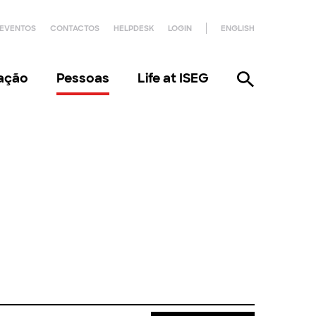
EVENTOS
CONTACTOS
HELPDESK
LOGIN
ENGLISH
gação
Pessoas
Life at ISEG