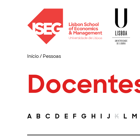
Início
/
Pessoas
Docente
A
B
C
D
E
F
G
H
I
J
K
L
M