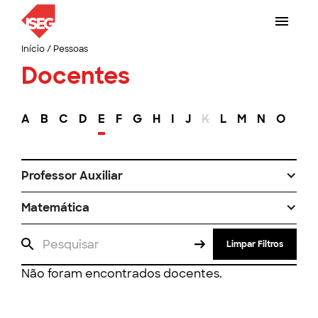
Início
/
Pessoas
Docentes
A
B
C
D
E
F
G
H
I
J
K
L
M
N
O
P
Professor Auxiliar
Matemática
Limpar Filtros
Não foram encontrados docentes.