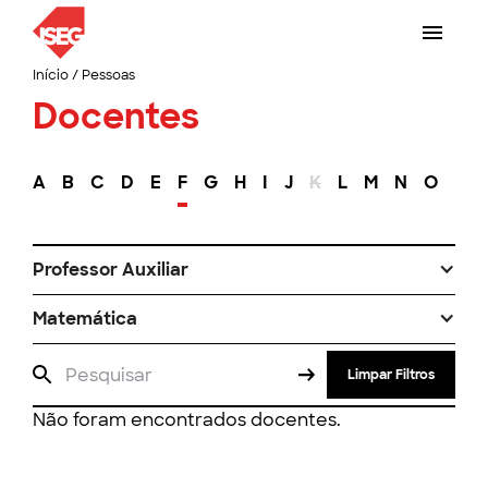
Início
/
Pessoas
Docentes
A
B
C
D
E
F
G
H
I
J
K
L
M
N
O
P
Professor Auxiliar
Matemática
Limpar Filtros
Não foram encontrados docentes.