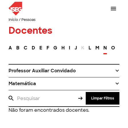
Início
/
Pessoas
Docentes
A
B
C
D
E
F
G
H
I
J
K
L
M
N
O
P
Professor Auxiliar Convidado
Matemática
Limpar Filtros
Não foram encontrados docentes.