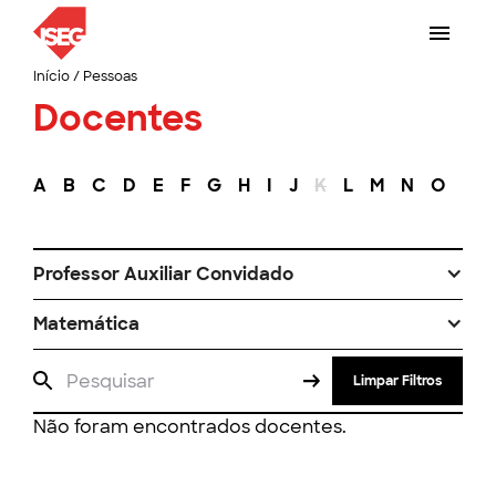
Início
/
Pessoas
Docentes
A
B
C
D
E
F
G
H
I
J
K
L
M
N
O
P
Professor Auxiliar Convidado
Matemática
Limpar Filtros
Não foram encontrados docentes.