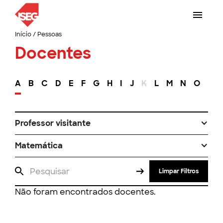
Início
/
Pessoas
Docentes
A
B
C
D
E
F
G
H
I
J
K
L
M
N
O
P
Professor visitante
Matemática
Limpar Filtros
Não foram encontrados docentes.