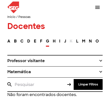
Início
/
Pessoas
Docentes
A
B
C
D
E
F
G
H
I
J
K
L
M
N
O
P
Professor visitante
Matemática
Limpar Filtros
Não foram encontrados docentes.