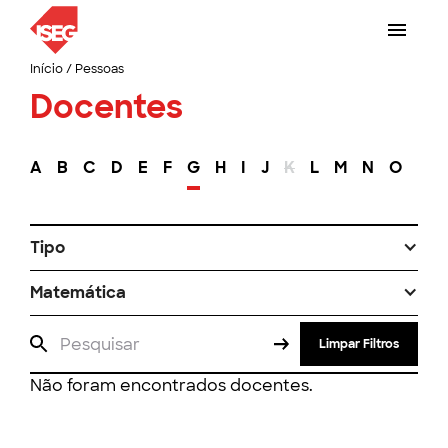
Início
/
Pessoas
Docentes
A
B
C
D
E
F
G
H
I
J
K
L
M
N
O
P
Tipo
Matemática
Limpar Filtros
Não foram encontrados docentes.