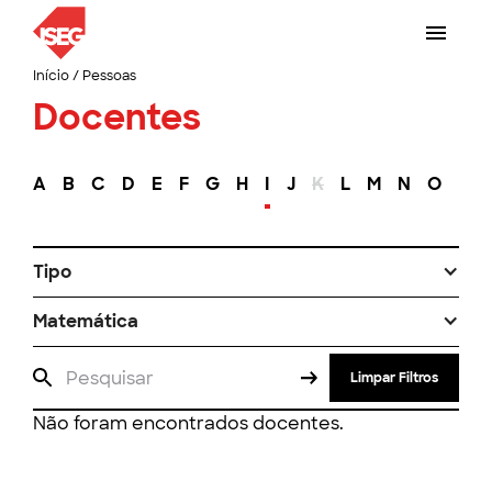
Início
/
Pessoas
Docentes
A
B
C
D
E
F
G
H
I
J
K
L
M
N
O
P
Tipo
Matemática
Limpar Filtros
Não foram encontrados docentes.