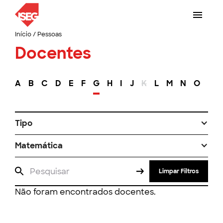
Início
/
Pessoas
Docentes
A
B
C
D
E
F
G
H
I
J
K
L
M
N
O
P
Tipo
Matemática
Limpar Filtros
Não foram encontrados docentes.