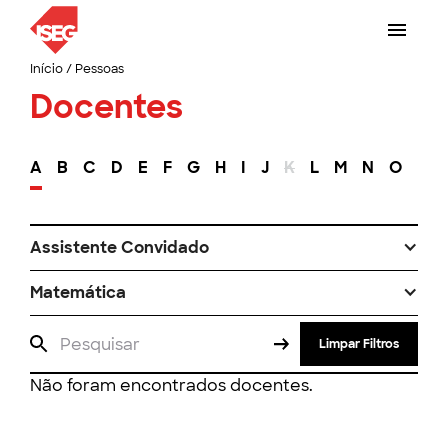
Início
/
Pessoas
Docentes
A
B
C
D
E
F
G
H
I
J
K
L
M
N
O
P
Assistente Convidado
Matemática
Limpar Filtros
Não foram encontrados docentes.