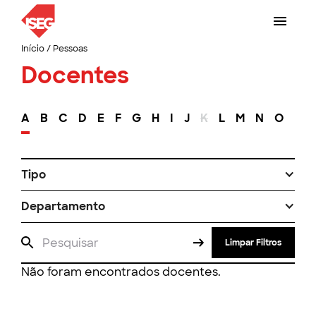
Início
/
Pessoas
Docentes
A
B
C
D
E
F
G
H
I
J
K
L
M
N
O
P
Tipo
Departamento
Limpar Filtros
Não foram encontrados docentes.