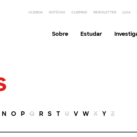
ULISBOA
NOTÍCIAS
CLIPPING
NEWSLETTER
LOJA
Sobre
Estudar
Investi
s
N
O
P
Q
R
S
T
U
V
W
X
Y
Z