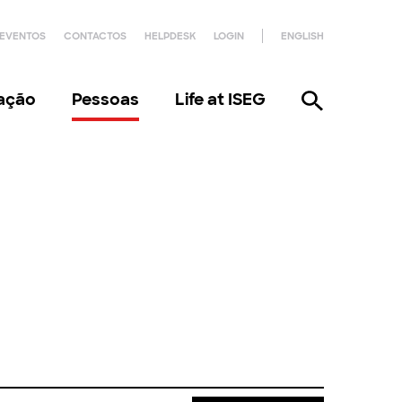
EVENTOS
CONTACTOS
HELPDESK
LOGIN
ENGLISH
gação
Pessoas
Life at ISEG