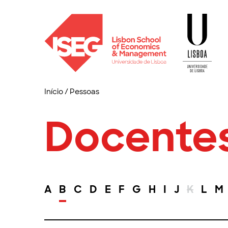
Início
/
Pessoas
Docente
A
B
C
D
E
F
G
H
I
J
K
L
M