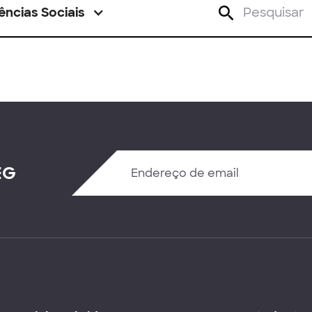
ências Sociais
EG