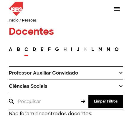
Início
/
Pessoas
Docentes
A
B
C
D
E
F
G
H
I
J
K
L
M
N
O
P
Professor Auxiliar Convidado
Ciências Sociais
Limpar Filtros
Não foram encontrados docentes.