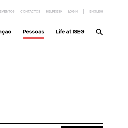
EVENTOS
CONTACTOS
HELPDESK
LOGIN
ENGLISH
gação
Pessoas
Life at ISEG