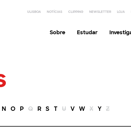
ULISBOA
NOTÍCIAS
CLIPPING
NEWSLETTER
LOJA
Sobre
Estudar
Investi
s
N
O
P
Q
R
S
T
U
V
W
X
Y
Z