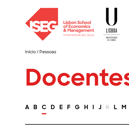
Início
/
Pessoas
Docente
A
B
C
D
E
F
G
H
I
J
K
L
M