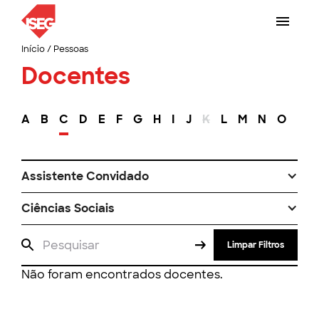
Início
/
Pessoas
Docentes
A
B
C
D
E
F
G
H
I
J
K
L
M
N
O
P
Assistente Convidado
Ciências Sociais
Limpar Filtros
Não foram encontrados docentes.