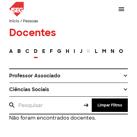
Início
/
Pessoas
Docentes
A
B
C
D
E
F
G
H
I
J
K
L
M
N
O
P
Professor Associado
Ciências Sociais
Limpar Filtros
Não foram encontrados docentes.