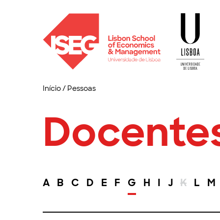
Início
/
Pessoas
Docente
A
B
C
D
E
F
G
H
I
J
K
L
M