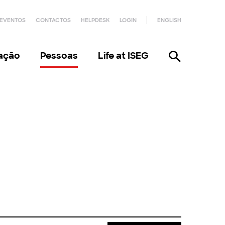
EVENTOS
CONTACTOS
HELPDESK
LOGIN
ENGLISH
gação
Pessoas
Life at ISEG