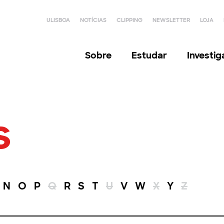
ULISBOA
NOTÍCIAS
CLIPPING
NEWSLETTER
LOJA
Sobre
Estudar
Investi
s
N
O
P
Q
R
S
T
U
V
W
X
Y
Z