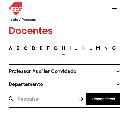
Início
/
Pessoas
Docentes
A
B
C
D
E
F
G
H
I
J
K
L
M
N
O
P
Professor Auxiliar Convidado
Departamento
Limpar Filtros